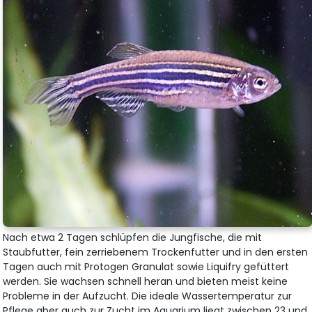
Nach etwa 2 Tagen schlüpfen die Jungfische, die mit
Staubfutter, fein zerriebenem Trockenfutter und in den ersten
Tagen auch mit Protogen Granulat sowie Liquifry gefüttert
werden. Sie wachsen schnell heran und bieten meist keine
Probleme in der Aufzucht. Die ideale Wassertemperatur zur
Pflege aber auch zur Zucht im Aquarium liegt zwischen 23 und